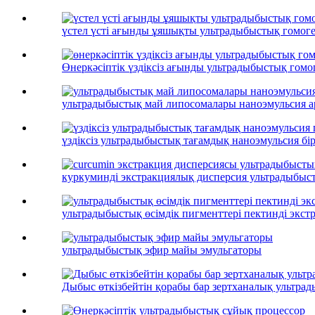
үстел үсті ағынды ұяшықты ультрадыбыстық гомоге
Өнеркәсіптік үздіксіз ағынды ультрадыбыстық гомог
ультрадыбыстық май липосомалары наноэмульсия 
үздіксіз ультрадыбыстық тағамдық наноэмульсия бірк
куркуминді экстракциялық дисперсия ультрадыбыст
ультрадыбыстық өсімдік пигменттері пектинді экс
ультрадыбыстық эфир майы эмульгаторы
Дыбыс өткізбейтін қорабы бар зертханалық ультр