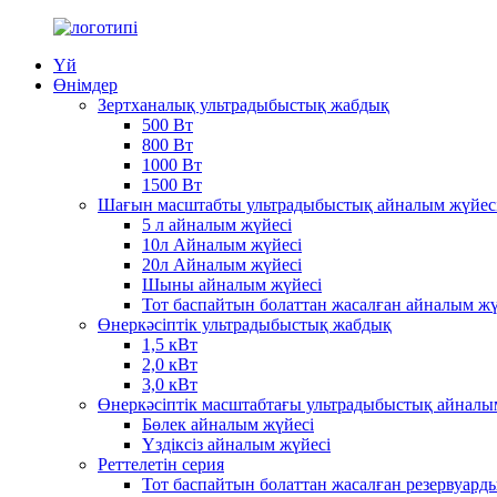
Үй
Өнімдер
Зертханалық ультрадыбыстық жабдық
500 Вт
800 Вт
1000 Вт
1500 Вт
Шағын масштабты ультрадыбыстық айналым жүйес
5 л айналым жүйесі
10л Айналым жүйесі
20л Айналым жүйесі
Шыны айналым жүйесі
Тот баспайтын болаттан жасалған айналым жү
Өнеркәсіптік ультрадыбыстық жабдық
1,5 кВт
2,0 кВт
3,0 кВт
Өнеркәсіптік масштабтағы ультрадыбыстық айналы
Бөлек айналым жүйесі
Үздіксіз айналым жүйесі
Реттелетін серия
Тот баспайтын болаттан жасалған резервуард