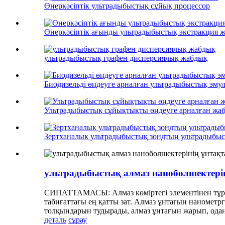
Өнеркәсіптік ультрадыбыстық сұйық процессор
Өнеркәсіптік ағынды ультрадыбыстық экстракция 
ультрадыбыстық графен дисперсиялық жабдық
Биодизельді өңдеуге арналған ультрадыбыстық эмул
Ультрадыбыстық сұйықтықты өңдеуге арналған жа
Зертханалық ультрадыбыстық зондтың ультрадыбы
ультрадыбыстық алмаз нанобөлшектері
СИПАТТАМАСЫ: Алмаз көміртегі элементінен тұраты
табиғаттағы ең қатты зат. Алмаз ұнтағын нанометрг
толқындарын тудырады, алмаз ұнтағын жарып, одан әр
деталь
сұрау