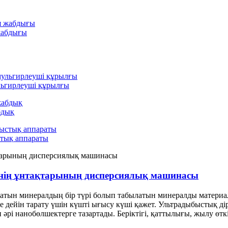
жабдығы
ьгирлеуші ​​құрылғы
бдық
стық аппараты
нің ұнтақтарының дисперсиялық машинасы
н минералдың бір түрі болып табылатын минералды материалға
е дейін тарату үшін күшті ығысу күші қажет. Ультрадыбыстық ді
і нанобөлшектерге тазартады. Беріктігі, қаттылығы, жылу өткізг