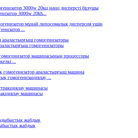
низатор 3000w 20kh...
енизатор ...
араластырғыш гомогенизаторы
елкі ...
ық гомогенизациялау ...
тракциялау машинасы
адыбыстық жабдық