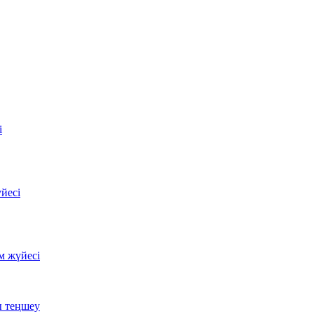
і
йесі
м жүйесі
ы теңшеу