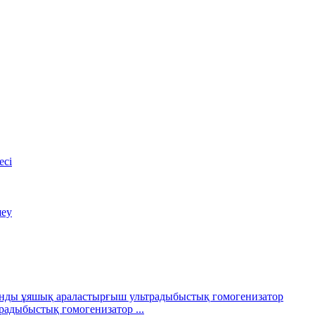
есі
шеу
адыбыстық гомогенизатор ...