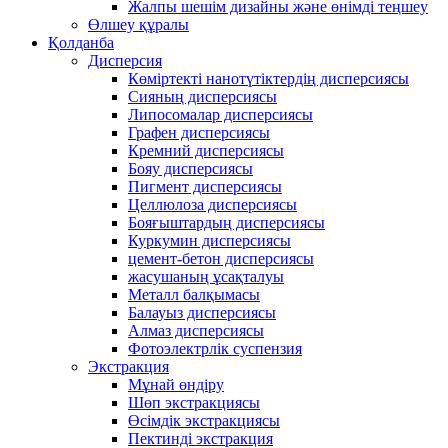
Жалпы шешім дизайны және өнімді теңшеу
Өлшеу құралы
Қолданба
Дисперсия
Көміртекті нанотүтіктердің дисперсиясы
Сияның дисперсиясы
Липосомалар дисперсиясы
Графен дисперсиясы
Кремний дисперсиясы
Бояу дисперсиясы
Пигмент дисперсиясы
Целлюлоза дисперсиясы
Бояғыштардың дисперсиясы
Куркумин дисперсиясы
цемент-бетон дисперсиясы
жасушаның ұсақталуы
Металл балқымасы
Балауыз дисперсиясы
Алмаз дисперсиясы
Фотоэлектрлік суспензия
Экстракция
Мұнай өндіру
Шөп экстракциясы
Өсімдік экстракциясы
Пектинді экстракция