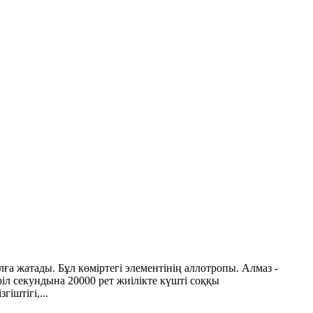
 жатады. Бұл көміртегі элементінің аллотропы. Алмаз -
ріл секундына 20000 рет жиілікте күшті соққы
іштігі,...