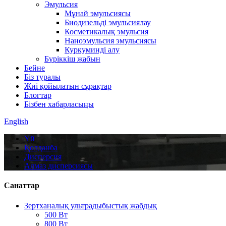
Эмульсия
Мұнай эмульсиясы
Биодизельді эмульсиялау
Косметикалық эмульсия
Наноэмульсия эмульсиясы
Куркуминді алу
Бүріккіш жабын
Бейне
Біз туралы
Жиі қойылатын сұрақтар
Блогтар
Бізбен хабарласыңы
English
Үй
Қолданба
Дисперсия
Алмаз дисперсиясы
Санаттар
Зертханалық ультрадыбыстық жабдық
500 Вт
800 Вт