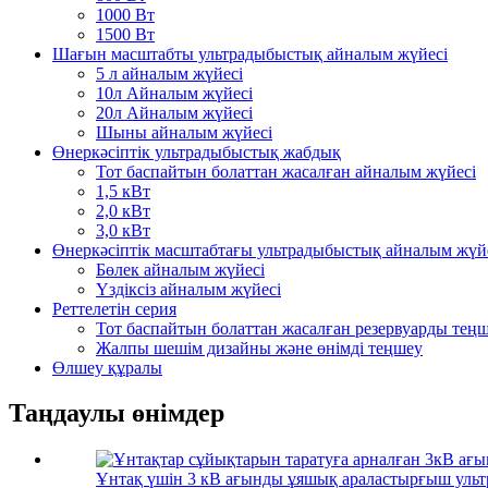
1000 Вт
1500 Вт
Шағын масштабты ультрадыбыстық айналым жүйесі
5 л айналым жүйесі
10л Айналым жүйесі
20л Айналым жүйесі
Шыны айналым жүйесі
Өнеркәсіптік ультрадыбыстық жабдық
Тот баспайтын болаттан жасалған айналым жүйесі
1,5 кВт
2,0 кВт
3,0 кВт
Өнеркәсіптік масштабтағы ультрадыбыстық айналым жүй
Бөлек айналым жүйесі
Үздіксіз айналым жүйесі
Реттелетін серия
Тот баспайтын болаттан жасалған резервуарды тең
Жалпы шешім дизайны және өнімді теңшеу
Өлшеу құралы
Таңдаулы өнімдер
Ұнтақ үшін 3 кВ ағынды ұяшық араластырғыш ультр