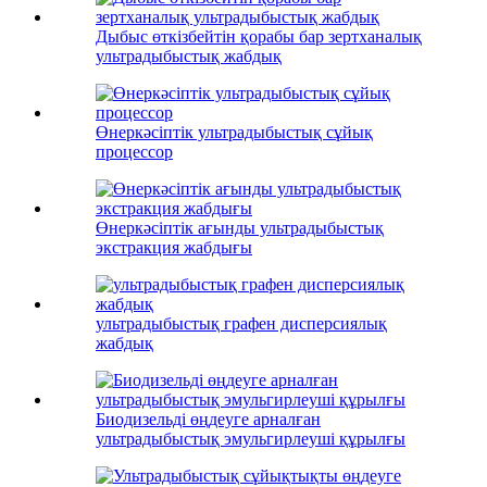
Дыбыс өткізбейтін қорабы бар зертханалық
ультрадыбыстық жабдық
Өнеркәсіптік ультрадыбыстық сұйық
процессор
Өнеркәсіптік ағынды ультрадыбыстық
экстракция жабдығы
ультрадыбыстық графен дисперсиялық
жабдық
Биодизельді өңдеуге арналған
ультрадыбыстық эмульгирлеуші ​​құрылғы