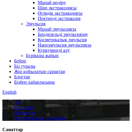
Мұнай өндіру
Шөп экстракциясы
Өсімдік экстракциясы
Пектинді экстракция
Эмульсия
Мұнай эмульсиясы
Биодизельді эмульсиялау
Косметикалық эмульсия
Наноэмульсия эмульсиясы
Куркуминді алу
Бүріккіш жабын
Бейне
Біз туралы
Жиі қойылатын сұрақтар
Блогтар
Бізбен хабарласыңы
English
Үй
Қолданба
Дисперсия
Фотоэлектрлік суспензия
Санаттар