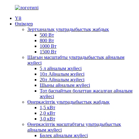
Үй
Өнімдер
Зертханалық ультрадыбыстық жабдық
500 Вт
800 Вт
1000 Вт
1500 Вт
Шағын масштабты ультрадыбыстық айналым
жүйесі
5 л айналым жүйесі
10л Айналым жүйесі
20л Айналым жүйесі
Шыны айналым жүйесі
Тот баспайтын болаттан жасалған айналым
жүйесі
Өнеркәсіптік ультрадыбыстық жабдық
1,5 кВт
2,0 кВт
3,0 кВт
Өнеркәсіптік масштабтағы ультрадыбыстық
айналым жүйесі
Бөлек айналым жүйесі