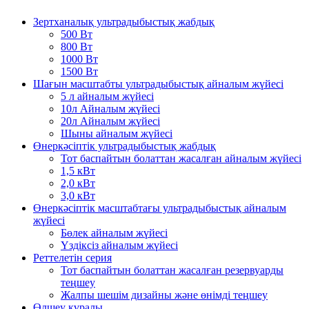
Зертханалық ультрадыбыстық жабдық
500 Вт
800 Вт
1000 Вт
1500 Вт
Шағын масштабты ультрадыбыстық айналым жүйесі
5 л айналым жүйесі
10л Айналым жүйесі
20л Айналым жүйесі
Шыны айналым жүйесі
Өнеркәсіптік ультрадыбыстық жабдық
Тот баспайтын болаттан жасалған айналым жүйесі
1,5 кВт
2,0 кВт
3,0 кВт
Өнеркәсіптік масштабтағы ультрадыбыстық айналым
жүйесі
Бөлек айналым жүйесі
Үздіксіз айналым жүйесі
Реттелетін серия
Тот баспайтын болаттан жасалған резервуарды
теңшеу
Жалпы шешім дизайны және өнімді теңшеу
Өлшеу құралы