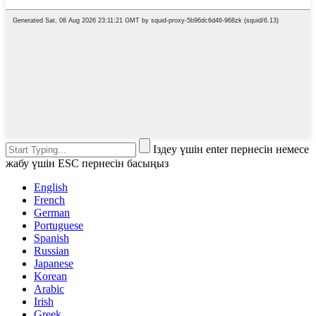
Іздеу үшін enter пернесін немесе
жабу үшін ESC пернесін басыңыз
English
French
German
Portuguese
Spanish
Russian
Japanese
Korean
Arabic
Irish
Greek