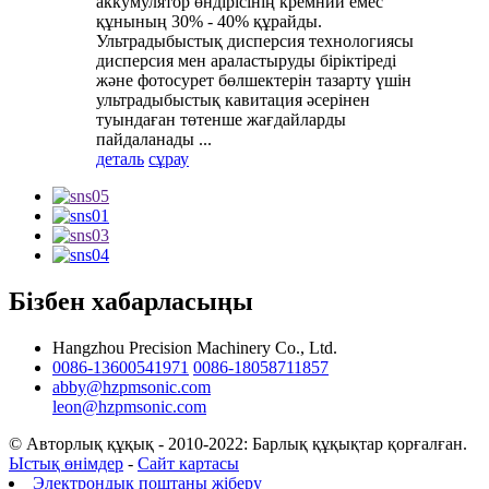
аккумулятор өндірісінің кремний емес
құнының 30% - 40% құрайды.
Ультрадыбыстық дисперсия технологиясы
дисперсия мен араластыруды біріктіреді
және фотосурет бөлшектерін тазарту үшін
ультрадыбыстық кавитация әсерінен
туындаған төтенше жағдайларды
пайдаланады ...
деталь
сұрау
Бізбен хабарласыңы
Hangzhou Precision Machinery Co., Ltd.
0086-13600541971
0086-18058711857
abby@hzpmsonic.com
leon@hzpmsonic.com
© Авторлық құқық - 2010-2022: Барлық құқықтар қорғалған.
Ыстық өнімдер
-
Сайт картасы
Электрондық поштаны жіберу