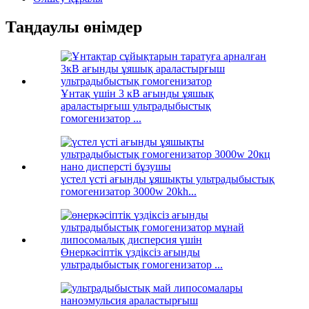
Таңдаулы өнімдер
Ұнтақ үшін 3 кВ ағынды ұяшық
араластырғыш ультрадыбыстық
гомогенизатор ...
үстел үсті ағынды ұяшықты ультрадыбыстық
гомогенизатор 3000w 20kh...
Өнеркәсіптік үздіксіз ағынды
ультрадыбыстық гомогенизатор ...