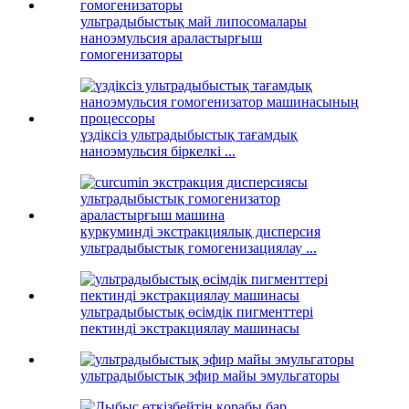
ультрадыбыстық май липосомалары
наноэмульсия араластырғыш
гомогенизаторы
үздіксіз ультрадыбыстық тағамдық
наноэмульсия біркелкі ...
куркуминді экстракциялық дисперсия
ультрадыбыстық гомогенизациялау ...
ультрадыбыстық өсімдік пигменттері
пектинді экстракциялау машинасы
ультрадыбыстық эфир майы эмульгаторы