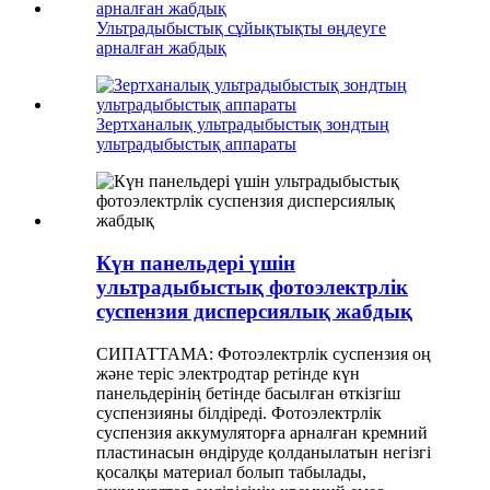
Ультрадыбыстық сұйықтықты өңдеуге
арналған жабдық
Зертханалық ультрадыбыстық зондтың
ультрадыбыстық аппараты
Күн панельдері үшін
ультрадыбыстық фотоэлектрлік
суспензия дисперсиялық жабдық
СИПАТТАМА: Фотоэлектрлік суспензия оң
және теріс электродтар ретінде күн
панельдерінің бетінде басылған өткізгіш
суспензияны білдіреді. Фотоэлектрлік
суспензия аккумуляторға арналған кремний
пластинасын өндіруде қолданылатын негізгі
қосалқы материал болып табылады,