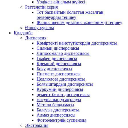
Үздіксіз айналым жүйесі
Реттелетін серия
Тот баспайтын болаттан жасалған
резервуарды теңшеу
Жалпы шешім дизайны және өнімді теңшеу
Өлшеу құралы
Қолданба
Дисперсия
Көміртекті нанотүтіктердің дисперсиясы
Сияның дисперсиясы
Липосомалар дисперсиясы
Графен дисперсиясы
Кремний дисперсиясы
Бояу дисперсиясы
Пигмент дисперсиясы
Целлюлоза дисперсиясы
Бояғыштардың дисперсиясы
Куркумин дисперсиясы
цемент-бетон дисперсиясы
жасушаның ұсақталуы
Металл балқымасы
Балауыз дисперсиясы
Алмаз дисперсиясы
Фотоэлектрлік суспензия
Экстракция