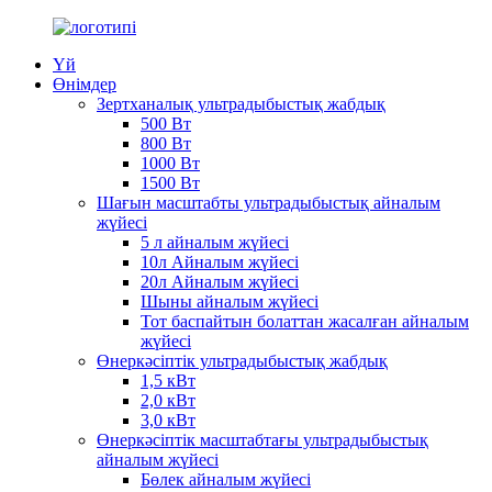
Үй
Өнімдер
Зертханалық ультрадыбыстық жабдық
500 Вт
800 Вт
1000 Вт
1500 Вт
Шағын масштабты ультрадыбыстық айналым
жүйесі
5 л айналым жүйесі
10л Айналым жүйесі
20л Айналым жүйесі
Шыны айналым жүйесі
Тот баспайтын болаттан жасалған айналым
жүйесі
Өнеркәсіптік ультрадыбыстық жабдық
1,5 кВт
2,0 кВт
3,0 кВт
Өнеркәсіптік масштабтағы ультрадыбыстық
айналым жүйесі
Бөлек айналым жүйесі