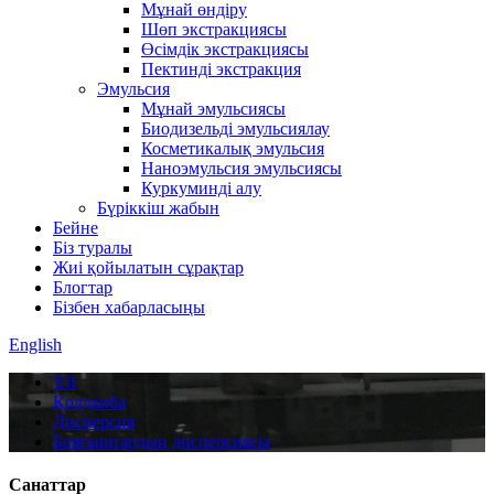
Мұнай өндіру
Шөп экстракциясы
Өсімдік экстракциясы
Пектинді экстракция
Эмульсия
Мұнай эмульсиясы
Биодизельді эмульсиялау
Косметикалық эмульсия
Наноэмульсия эмульсиясы
Куркуминді алу
Бүріккіш жабын
Бейне
Біз туралы
Жиі қойылатын сұрақтар
Блогтар
Бізбен хабарласыңы
English
Үй
Қолданба
Дисперсия
Бояғыштардың дисперсиясы
Санаттар