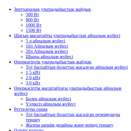
Зертханалық ультрадыбыстық жабдық
500 Вт
800 Вт
1000 Вт
1500 Вт
Шағын масштабты ультрадыбыстық айналым жүйесі
5 л айналым жүйесі
10л Айналым жүйесі
20л Айналым жүйесі
Шыны айналым жүйесі
Өнеркәсіптік ультрадыбыстық жабдық
Тот баспайтын болаттан жасалған айналым жүйесі
1,5 кВт
2,0 кВт
3,0 кВт
Өнеркәсіптік масштабтағы ультрадыбыстық айналым
жүйесі
Бөлек айналым жүйесі
Үздіксіз айналым жүйесі
Реттелетін серия
Тот баспайтын болаттан жасалған резервуарды
теңшеу
Жалпы шешім дизайны және өнімді теңшеу
Өлшеу құралы