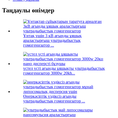
Таңдаулы өнімдер
Ұнтақ үшін 3 кВ ағынды ұяшық
араластырғыш ультрадыбыстық
гомогенизатор ...
үстел үсті ағынды ұяшықты ультрадыбыстық
гомогенизатор 3000w 20kh...
Өнеркәсіптік үздіксіз ағынды
ультрадыбыстық гомогенизатор ...