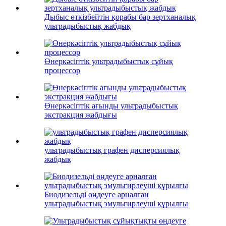
Дыбыс өткізбейтін қорабы бар зертханалық
ультрадыбыстық жабдық
Өнеркәсіптік ультрадыбыстық сұйық
процессор
Өнеркәсіптік ағынды ультрадыбыстық
экстракция жабдығы
ультрадыбыстық графен дисперсиялық
жабдық
Биодизельді өңдеуге арналған
ультрадыбыстық эмульгирлеуші ​​құрылғы