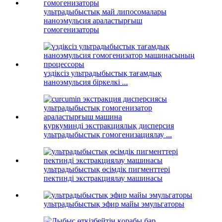
ультрадыбыстық май липосомалары
наноэмульсия араластырғыш
гомогенизаторы
үздіксіз ультрадыбыстық тағамдық
наноэмульсия біркелкі ...
куркуминді экстракциялық дисперсия
ультрадыбыстық гомогенизациялау ...
ультрадыбыстық өсімдік пигменттері
пектинді экстракциялау машинасы
ультрадыбыстық эфир майы эмульгаторы