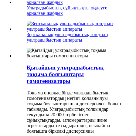
Ультрадыбыстық сұйықтықты өңдеуге
арналған жабдық
Зертханалық ультрадыбыстық зондтың
ультрадыбыстық аппараты
Қытайдың ультрадыбыстық
тоқыма бояғыштары
гомогенизаторы
Тоқыма өнеркәсібінде ультрадыбыстық
гомогенизатордың негізгі қолданылуы
тоқыма бояғыштарының дисперсиясы болып
табылады. Ультрадыбыстық толқындар
секундына 20 000 тербеліспен
сұйықтықтарды, агломераттарды және
агрегаттарды тез ыдыратады, осылайша
бояғышта біркелкі дисперсияны