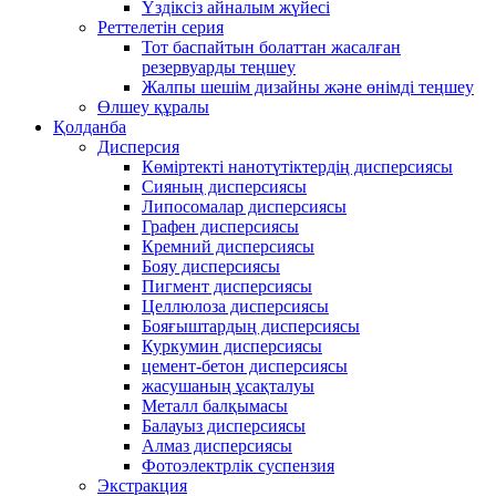
Үздіксіз айналым жүйесі
Реттелетін серия
Тот баспайтын болаттан жасалған
резервуарды теңшеу
Жалпы шешім дизайны және өнімді теңшеу
Өлшеу құралы
Қолданба
Дисперсия
Көміртекті нанотүтіктердің дисперсиясы
Сияның дисперсиясы
Липосомалар дисперсиясы
Графен дисперсиясы
Кремний дисперсиясы
Бояу дисперсиясы
Пигмент дисперсиясы
Целлюлоза дисперсиясы
Бояғыштардың дисперсиясы
Куркумин дисперсиясы
цемент-бетон дисперсиясы
жасушаның ұсақталуы
Металл балқымасы
Балауыз дисперсиясы
Алмаз дисперсиясы
Фотоэлектрлік суспензия
Экстракция