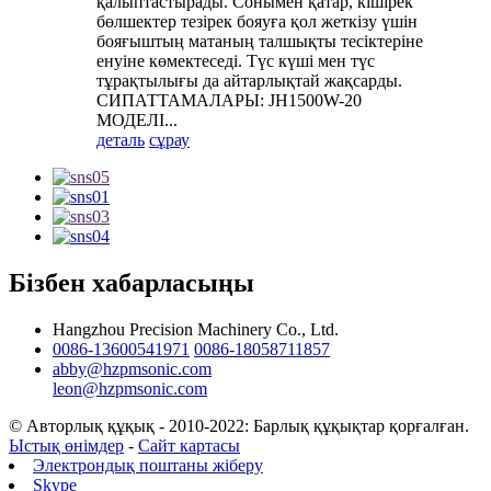
қалыптастырады. Сонымен қатар, кішірек
бөлшектер тезірек бояуға қол жеткізу үшін
бояғыштың матаның талшықты тесіктеріне
енуіне көмектеседі. Түс күші мен түс
тұрақтылығы да айтарлықтай жақсарды.
СИПАТТАМАЛАРЫ: JH1500W-20
МОДЕЛІ...
деталь
сұрау
Бізбен хабарласыңы
Hangzhou Precision Machinery Co., Ltd.
0086-13600541971
0086-18058711857
abby@hzpmsonic.com
leon@hzpmsonic.com
© Авторлық құқық - 2010-2022: Барлық құқықтар қорғалған.
Ыстық өнімдер
-
Сайт картасы
Электрондық поштаны жіберу
Skype