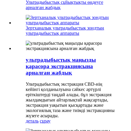
Ультрадыбыстық сұйықтықты өңдеуге
арналған жабдық
Зертханалық ультрадыбыстық зондтың
ультрадыбыстық аппараты
ультрадыбыстық маңызды
қарасора экстракциясына
арналған жабдық
Ультрадыбыстық экстракция CBD-нің
кейінгі қолданылуына сәйкес әртүрлі
еріткіштерді таңдай алады, бұл экстракция
жылдамдығын айтарлықтай жақсартады,
экстракция уақытын қысқартады және
экологиялық таза және тиімді экстракцияны
жүзеге асырады.
деталь
сұрау