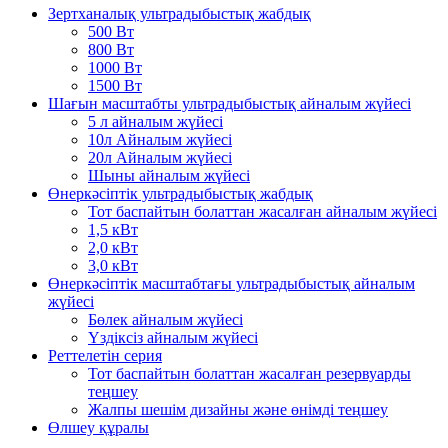
Зертханалық ультрадыбыстық жабдық
500 Вт
800 Вт
1000 Вт
1500 Вт
Шағын масштабты ультрадыбыстық айналым жүйесі
5 л айналым жүйесі
10л Айналым жүйесі
20л Айналым жүйесі
Шыны айналым жүйесі
Өнеркәсіптік ультрадыбыстық жабдық
Тот баспайтын болаттан жасалған айналым жүйесі
1,5 кВт
2,0 кВт
3,0 кВт
Өнеркәсіптік масштабтағы ультрадыбыстық айналым
жүйесі
Бөлек айналым жүйесі
Үздіксіз айналым жүйесі
Реттелетін серия
Тот баспайтын болаттан жасалған резервуарды
теңшеу
Жалпы шешім дизайны және өнімді теңшеу
Өлшеу құралы