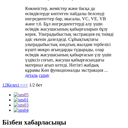
Көкөністер, жемістер және басқа да
өсімдіктерде көптеген пайдалы белсенді
ингредиенттер бар, мысалы, VC, VE, VB
және т.б. Бұл ингредиенттерді алу үшін
өсімдік жасушасының қабырғаларын бұзу
керек. Ультрадыбыстық экстракция ең тиімді
әдіс екенін дәлелдеді. Сұйықтықтағы
ультрадыбыстық зондтың жылдам тербелісі
күшті микро ағындарды тудырады, олар
өсімдік жасушасының қабырғасын үзу үшін
үздіксіз соғып, жасуша қабырғасындағы
материал ағып кетеді. Негізгі жабдық
құрамы Көп функционалды экстракция ...
деталь
сұрау
1
2
Келесі >
>>
1/2 бет
Бізбен хабарласыңы