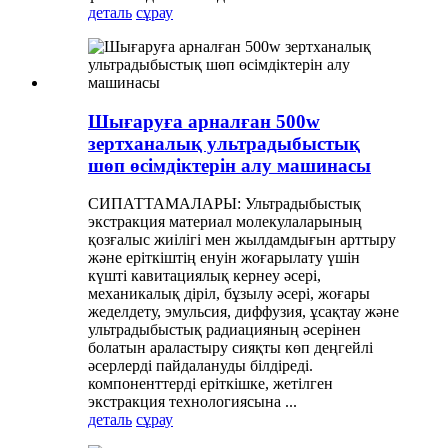
деталь
сұрау
Шығаруға арналған 500w
зертханалық ультрадыбыстық
шөп өсімдіктерін алу машинасы
СИПАТТАМАЛАРЫ: Ультрадыбыстық
экстракция материал молекулаларының
қозғалыс жиілігі мен жылдамдығын арттыру
және еріткіштің енуін жоғарылату үшін
күшті кавитациялық кернеу әсері,
механикалық діріл, бұзылу әсері, жоғары
жеделдету, эмульсия, диффузия, ұсақтау және
ультрадыбыстық радиацияның әсерінен
болатын араластыру сияқты көп деңгейлі
әсерлерді пайдалануды білдіреді.
компоненттерді еріткішке, жетілген
экстракция технологиясына ...
деталь
сұрау