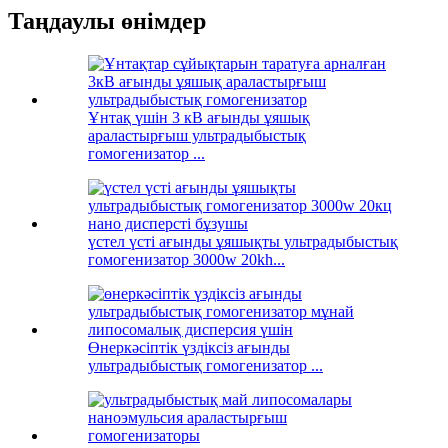
Таңдаулы өнімдер
Ұнтақ үшін 3 кВ ағынды ұяшық
араластырғыш ультрадыбыстық
гомогенизатор ...
үстел үсті ағынды ұяшықты ультрадыбыстық
гомогенизатор 3000w 20kh...
Өнеркәсіптік үздіксіз ағынды
ультрадыбыстық гомогенизатор ...