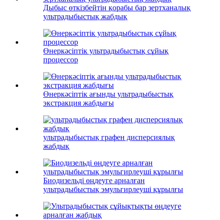
Дыбыс өткізбейтін қорабы бар зертханалық
ультрадыбыстық жабдық
Өнеркәсіптік ультрадыбыстық сұйық
процессор
Өнеркәсіптік ағынды ультрадыбыстық
экстракция жабдығы
ультрадыбыстық графен дисперсиялық
жабдық
Биодизельді өңдеуге арналған
ультрадыбыстық эмульгирлеуші ​​құрылғы