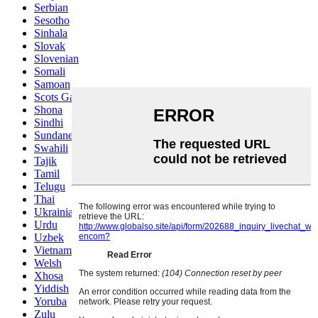
Serbian
Sesotho
Sinhala
Slovak
Slovenian
Somali
Samoan
Scots Gaelic
Shona
Sindhi
Sundanese
Swahili
Tajik
Tamil
Telugu
Thai
Ukrainian
Urdu
Uzbek
Vietnamese
Welsh
Xhosa
Yiddish
Yoruba
Zulu