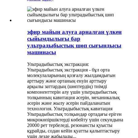
эфир майын алуға арналған үлкен
сыйымдылығы бар
ультрадыбыстық шөп сығындысы
машинасы
Ультрадыбыстық экстракция:
Ультрадыбыстық экстракция - бұл орта
молекулаларының қозғалу жылдамдығын
арттыру және ортаның енуін арттыру
арқылы заттардың (шөптердің) тиімді
компоненттерін алу үшін ультрадыбыстық
толқынның кавитация әсерін, механикалық
әсерін және жылу әсерін пайдаланатын
технология. Ультрадыбыстық кавитация
Ультрадыбыстық толқындар ортадағы еріген
микрокөпіршіктерді көбейту үшін секундына
20000 рет тербеледі, резонансты қуысты
құрайды, содан кейін қуатты қалыптастыру
үшін лезде жабылады...