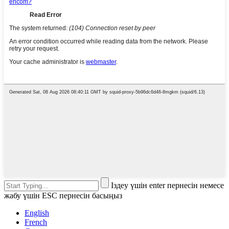
Іздеу үшін enter пернесін немесе
жабу үшін ESC пернесін басыңыз
English
French