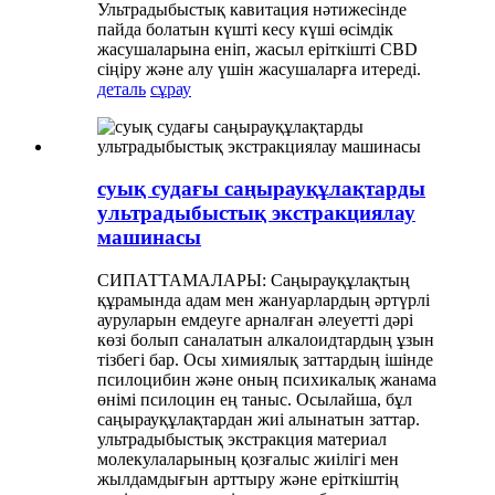
Ультрадыбыстық кавитация нәтижесінде
пайда болатын күшті кесу күші өсімдік
жасушаларына еніп, жасыл еріткішті CBD
сіңіру және алу үшін жасушаларға итереді.
деталь
сұрау
суық судағы саңырауқұлақтарды
ультрадыбыстық экстракциялау
машинасы
СИПАТТАМАЛАРЫ: Саңырауқұлақтың
құрамында адам мен жануарлардың әртүрлі
ауруларын емдеуге арналған әлеуетті дәрі
көзі болып саналатын алкалоидтардың ұзын
тізбегі бар. Осы химиялық заттардың ішінде
псилоцибин және оның психикалық жанама
өнімі псилоцин ең таныс. Осылайша, бұл
саңырауқұлақтардан жиі алынатын заттар.
ультрадыбыстық экстракция материал
молекулаларының қозғалыс жиілігі мен
жылдамдығын арттыру және еріткіштің