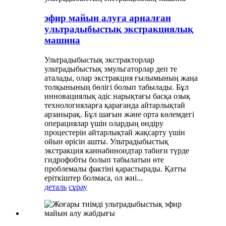
эфир майын алуға арналған
ультрадыбыстық экстракциялық
машина
Ультрадыбыстық экстракторлар
ультрадыбыстық эмульгаторлар деп те
аталады, олар экстракция ғылымының жаңа
толқынының бөлігі болып табылады. Бұл
инновациялық әдіс нарықтағы басқа озық
технологияларға қарағанда айтарлықтай
арзанырақ. Бұл шағын және орта көлемдегі
операциялар үшін олардың өндіру
процестерін айтарлықтай жақсарту үшін
ойын өрісін ашты. Ультрадыбыстық
экстракция каннабиноидтар табиғи түрде
гидрофобты болып табылатын өте
проблемалы фактіні қарастырады. Қатты
еріткіштер болмаса, ол жиі...
деталь
сұрау