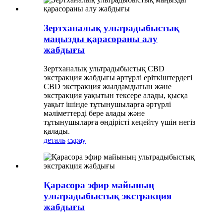
Зертханалық ультрадыбыстық
маңызды қарасораны алу
жабдығы
Зертханалық ультрадыбыстық CBD
экстракция жабдығы әртүрлі еріткіштердегі
CBD экстракция жылдамдығын және
экстракция уақытын тексере алады, қысқа
уақыт ішінде тұтынушыларға әртүрлі
мәліметтерді бере алады және
тұтынушыларға өндірісті кеңейту үшін негіз
қалады.
деталь
сұрау
Қарасора эфир майының
ультрадыбыстық экстракция
жабдығы