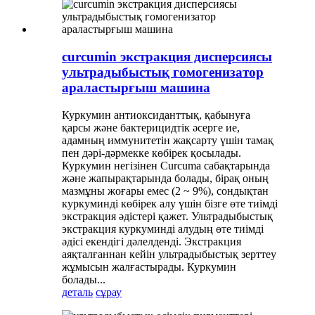
curcumin экстракция дисперсиясы
ультрадыбыстық гомогенизатор
араластырғыш машина
Куркумин антиоксиданттық, қабынуға
қарсы және бактерицидтік әсерге ие,
адамның иммунитетін жақсарту үшін тамақ
пен дәрі-дәрмекке көбірек қосылады.
Куркумин негізінен Curcuma сабақтарында
және жапырақтарында болады, бірақ оның
мазмұны жоғары емес (2 ~ 9%), сондықтан
куркуминді көбірек алу үшін бізге өте тиімді
экстракция әдістері қажет. Ультрадыбыстық
экстракция куркуминді алудың өте тиімді
әдісі екендігі дәлелденді. Экстракция
аяқталғаннан кейін ультрадыбыстық зерттеу
жұмысын жалғастырады. Куркумин
болады...
деталь
сұрау