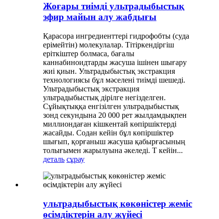
Жоғары тиімді ультрадыбыстық
эфир майын алу жабдығы
Қарасора ингредиенттері гидрофобты (суда
ерімейтін) молекулалар. Тітіркендіргіш
еріткіштер болмаса, бағалы
каннабиноидтарды жасуша ішінен шығару
жиі қиын. Ультрадыбыстық экстракция
технологиясы бұл мәселені тиімді шешеді.
Ультрадыбыстық экстракция
ультрадыбыстық дірілге негізделген.
Сұйықтыққа енгізілген ультрадыбыстық
зонд секундына 20 000 рет жылдамдықпен
миллиондаған кішкентай көпіршіктерді
жасайды. Содан кейін бұл көпіршіктер
шығып, қорғаныш жасуша қабырғасының
толығымен жарылуына әкеледі. Т кейін...
деталь
сұрау
ультрадыбыстық көкөністер жеміс
өсімдіктерін алу жүйесі