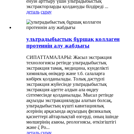
енуін арттыру үшін ультрадыбыстық
экстракторларды қолдануды білдіреді ...
деталь
сұрау
ультрадыбыстық бұршақ коллаген
протеинін алу жабдығы
СИПАТТАМАЛАРЫ: Жасыл экстракция
технологиясы ретінде ультрадыбыстық
экстракция тамақ, медицина, күнделікті
химиялық өнімдер және т.б. салаларға
көбірек қолданылады. Толық дәстүрлі
экстракция жүйесінде ультрадыбыстық
экстракция әдетте алдын ала өңдеу
сілтемесінде қолданылады. Мысал ретінде
ақуызды экстракциялауды алатын болсақ,
ультрадыбыстың күшті кавитациялық
әсерінің арқасында ақуыздың физикалық
қасиеттері айтарлықтай өзгерді, оның ішінде
мөлшерінің азаюы, реологиясы, өткізгіштігі
және ζ Po...
деталь
сұрау