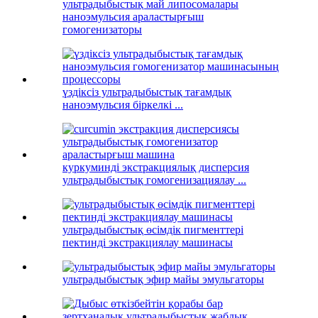
ультрадыбыстық май липосомалары
наноэмульсия араластырғыш
гомогенизаторы
үздіксіз ультрадыбыстық тағамдық
наноэмульсия біркелкі ...
куркуминді экстракциялық дисперсия
ультрадыбыстық гомогенизациялау ...
ультрадыбыстық өсімдік пигменттері
пектинді экстракциялау машинасы
ультрадыбыстық эфир майы эмульгаторы