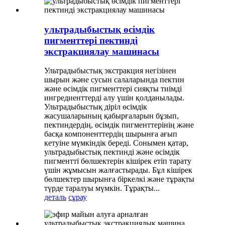
ультрадыбыстық өсімдік
пигменттері пектинді
экстракциялау машинасы
Ультрадыбыстық экстракция негізінен
шырын және сусын салаларында пектин
және өсімдік пигменттері сияқты тиімді
ингредиенттерді алу үшін қолданылады.
Ультрадыбыстық діріл өсімдік
жасушаларының қабырғаларын бұзып,
пектиндердің, өсімдік пигменттерінің және
басқа компоненттердің шырынға ағып
кетуіне мүмкіндік береді. Сонымен қатар,
ультрадыбыстық пектинді және өсімдік
пигментті бөлшектерін кішірек етіп тарату
үшін жұмысын жалғастырады. Бұл кішірек
бөлшектер шырынға біркелкі және тұрақты
түрде таралуы мүмкін. Тұрақты...
деталь
сұрау