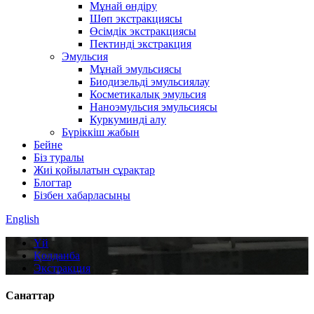
Мұнай өндіру
Шөп экстракциясы
Өсімдік экстракциясы
Пектинді экстракция
Эмульсия
Мұнай эмульсиясы
Биодизельді эмульсиялау
Косметикалық эмульсия
Наноэмульсия эмульсиясы
Куркуминді алу
Бүріккіш жабын
Бейне
Біз туралы
Жиі қойылатын сұрақтар
Блогтар
Бізбен хабарласыңы
English
Үй
Қолданба
Экстракция
Санаттар