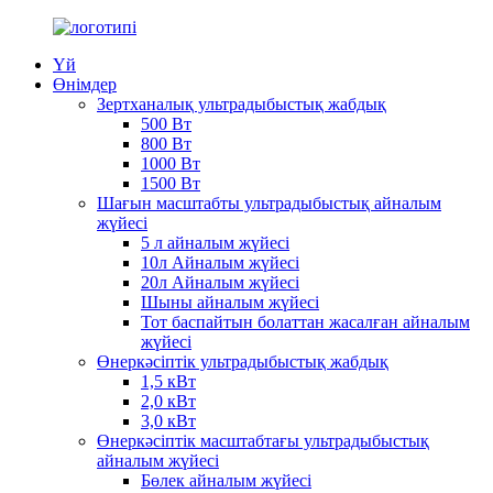
Үй
Өнімдер
Зертханалық ультрадыбыстық жабдық
500 Вт
800 Вт
1000 Вт
1500 Вт
Шағын масштабты ультрадыбыстық айналым
жүйесі
5 л айналым жүйесі
10л Айналым жүйесі
20л Айналым жүйесі
Шыны айналым жүйесі
Тот баспайтын болаттан жасалған айналым
жүйесі
Өнеркәсіптік ультрадыбыстық жабдық
1,5 кВт
2,0 кВт
3,0 кВт
Өнеркәсіптік масштабтағы ультрадыбыстық
айналым жүйесі
Бөлек айналым жүйесі