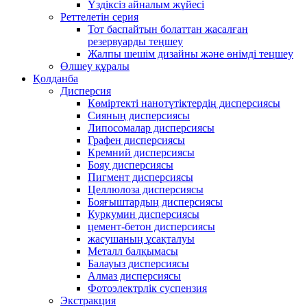
Үздіксіз айналым жүйесі
Реттелетін серия
Тот баспайтын болаттан жасалған
резервуарды теңшеу
Жалпы шешім дизайны және өнімді теңшеу
Өлшеу құралы
Қолданба
Дисперсия
Көміртекті нанотүтіктердің дисперсиясы
Сияның дисперсиясы
Липосомалар дисперсиясы
Графен дисперсиясы
Кремний дисперсиясы
Бояу дисперсиясы
Пигмент дисперсиясы
Целлюлоза дисперсиясы
Бояғыштардың дисперсиясы
Куркумин дисперсиясы
цемент-бетон дисперсиясы
жасушаның ұсақталуы
Металл балқымасы
Балауыз дисперсиясы
Алмаз дисперсиясы
Фотоэлектрлік суспензия
Экстракция